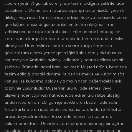
itibaren yedi (7) günlük süre içinde teslim aldığınız şekli ile iade
edebilirsiniz. Ürünü, ürün faturası, sipariş numarınızıda içeren bir
dilekçe veya iade formu ile iade ediniz. Sevkiyat sırasında zarar
gördüğünü düşündüğünüz paketleri teslim aldığınız firma
yetkilisi önünde açıp kontrol ediniz. Eğer üründe herhangi bir
zarar varsa kargo firmasına tutanak tuttururarak ürünü teslim
almayınız. Ürün teslim alındıktan sonra kargo firmasının
görevini tam olarak yerine getirdiğini kabul etmiş olduğunuzu
unutmayınız Ambalajı açılmış, kullanılmış, tahrip edilmiş vesair
şekildeki ürünlerin iadesi kabul edilmez. Müşteri ürünü, kendisine
teslim edildiği andaki durumu ile geri vermekle ve kullanım söz
konusu ise kullanma dolayısıyla malın ticari değerindeki kaybı
tazminle yükümlüdür Müşterinin ürünü iade etmesi veya
alışverişinden cayması halinde, iade edilen ürün Bize ulaştığı
andan itibaren on (10) gün içerisinde ürün bedeli iade edilir.
Kredi kartına ürün iade bedeli bankanız tarafından 2-6 hafta
arasında yapılmaktadır. Bu sürede firmamızın tasarrufu
bulunmamaktadır. Üründe ve ambalajında herhangi bir açılma,
bozulma, kırılma, tahrip, yırtılma, kullanılma ve sair durumları